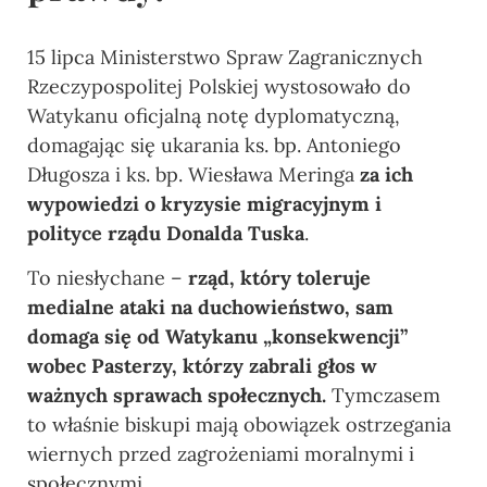
15 lipca
Ministerstwo Spraw Zagranicznych
Rzeczypospolitej Polskiej wystosowało do
Watykanu oficjalną notę dyplomatyczną,
domagając się ukarania
ks.
bp. Antoniego
Długosza i
ks.
bp. Wiesława Meringa
za ich
wypowiedzi o kryzysie migracyjnym i
polityce rządu Donalda Tuska
.
To niesłychane –
rząd, który toleruje
medialne ataki na duchowieństwo, sam
domaga się od Watykanu „konsekwencji”
wobec
P
asterzy, którzy zabrali głos w
ważnych sprawach społecznych.
Tymczasem
to właśnie biskupi mają obowiązek ostrzegania
wiernych przed zagrożeniami moralnymi i
społecznymi.