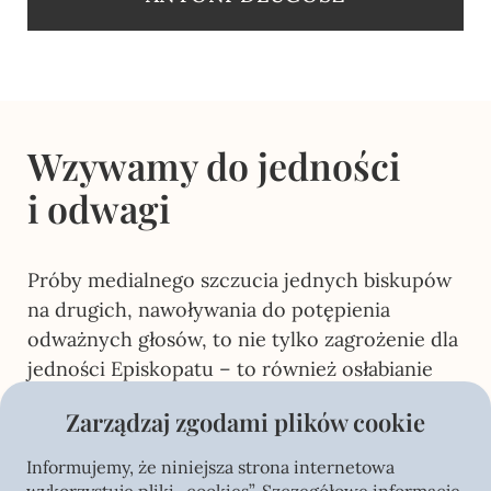
Wzywamy do jedności
i odwagi
Próby medialnego szczucia jednych biskupów
na drugich, nawoływania do potępienia
odważnych głosów, to nie tylko zagrożenie dla
jedności Episkopatu – to również osłabianie
wiary i odwagi wśród wiernych.
Zarządzaj zgodami plików cookie
Dlatego
zwracamy się do
wszystkich biskupów:
Informujemy, że niniejsza strona internetowa
prosimy Wasze Ekscelencje, abyście byli
jedno!