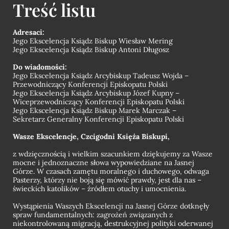
Treść listu
Adresaci:
Jego Ekscelencja Ksiądz Biskup Wiesław Mering
Jego Ekscelencja Ksiądz Biskup Antoni Długosz
Do wiadomości:
Jego Ekscelencja Ksiądz Arcybiskup Tadeusz Wojda –
Przewodniczący
Konferencji Episkopatu Polski
Jego Ekscelencja Ksiądz Arcybiskup Józef Kupny –
Wiceprzewodniczący
Konferencji Episkopatu Polski
Jego Ekscelencja Ksiądz Biskup Marek Marczak –
Sekretarz Generalny
Konferencji Episkopatu Polski
Wasze Ekscelencje, Czcigodni Księża Biskupi,
z wdzięcznością i wielkim szacunkiem dziękujemy za Wasze
mocne i jednoznaczne słowa wypowiedziane na Jasnej
Górze. W czasach zamętu moralnego i duchowego, odwaga
P
asterzy, którzy nie boją się mówić prawdy, jest dla nas –
świeckich katolików – źródłem otuchy i umocnienia.
Wystąpienia Waszych Ekscelencji
na Jasnej Górze
dotknęły
spraw fundamentalnych: zagrożeń związanych z
niekontrolowaną migracją, destrukcyjnej polityki oderwanej