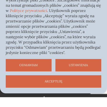
wykorzystuje pliki „cookies”. Szczegółowe informacje
Nie zostawiajcie samych tych, którzy głoszą
na temat gromadzonych plików „cookies” znajdują się
prawdę! Kościół potrzebuje jedności pasterzy i
w
Polityce prywatności
. Użytkownik poprzez
jednoznacznego głosu!
kliknięcie przycisku „Akceptuję” wyraża zgodę na
przetwarzanie plików „cookies”. Użytkownik może
zmienić opcje przetwarzania plików „cookies”
poprzez kliknięcie przycisku „Ustawienia”, a
następnie wybór plików „cookies”, na które wyraża
zgodę. W przypadku kliknięcia przez użytkownika
przycisku "Odmawiam" przetwarzaniu będą podlegać
jedynie konieczne pliki "cookies".
ODMAWIAM
USTAWIENIA
AKCEPTUJĘ