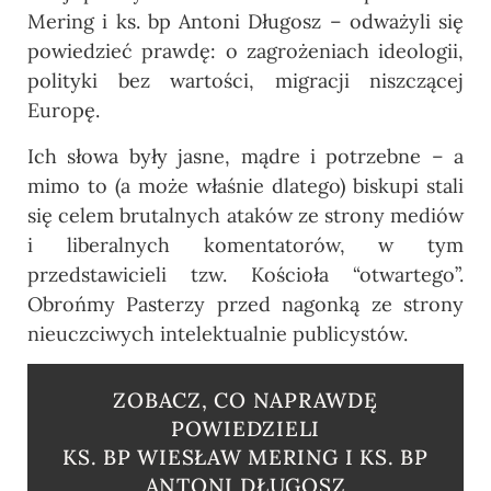
Mering i
ks. bp
Antoni Długosz – odważyli się
powiedzieć prawdę: o zagrożeniach ideologii,
polityki bez wartości, migracji niszczącej
Europę.
Ich słowa były jasne, mądre i potrzebne – a
mimo to (a może właśnie dlatego) biskupi stali
się celem brutalnych ataków ze strony mediów
i liberalnych komentatorów, w tym
przedstawicieli tzw. Kościoła “otwartego”.
Obrońmy
P
asterzy przed nagonką ze strony
nieuczciwych intelektualnie publicystów.
ZOBACZ, CO NAPRAWDĘ
POWIEDZIELI
KS. BP WIESŁAW MERING I KS. BP
ANTONI DŁUGOSZ