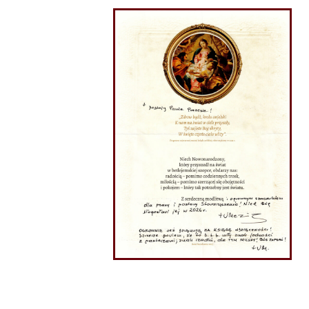
pasterskiej odpowiedzialności.
Prosimy o jasną i jednoznaczną reakcję
na skandaliczne
działania Ministerstwa Spraw Zagranicznych, które w
oficjalnej nocie dyplomatycznej do Watykanu zaatakowało
dwóch polskich biskupów – domagając się ich ukarania za
głoszenie poglądów zgodnych z katolicką nauką.
To sytuacja bez precedensu w historii wolnej Polski – dlatego
milczenie
Pasterzy
wobec tego rodzaju presji byłoby
odczytane jako przyzwolenie
i zachęta do większego jeszcze
kneblowania ust Kościołowi w Polsce.
Z modlitwą i najwyższym szacunkiem,
Wierni Kościoła katolickiego w Polsce